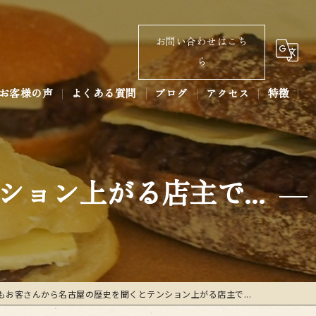
お問い合わせはこち
ら
お客様の声
よくある質問
ブログ
アクセス
特徴
コラム
パン
コーヒー
ョン上がる店主で...
ラテアート
あんバター
ベーカリー
もお客さんから名古屋の歴史を聞くとテンション上がる店主で...