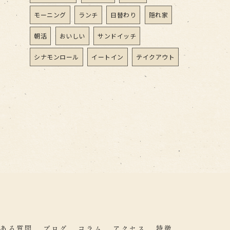
モーニング
ランチ
日替わり
隠れ家
朝活
おいしい
サンドイッチ
シナモンロール
イートイン
テイクアウト
ある質問
ブログ
コラム
アクセス
特徴