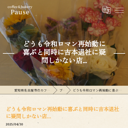
どうも令和ロマン再始動に
喜ぶと同時に吉本退社に疑
問しかない店...
愛知県名古屋市のカフェならcoffee&bakeryPause
ブログ
どうも令和ロマン再始動に喜ぶと同時に吉本退社に疑問しかない店...
どうも令和ロマン再始動に喜ぶと同時に吉本退社
に疑問しかない店...
2025/04/30