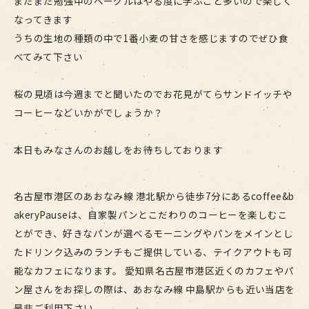
まだまだ勉強中のベーグルはやる度に学ぶこと多いので楽しく
なってきます
うちの生地の種類の中で1番小麦の甘さを感じますのでぜひ食
べてみて下さい
桜の見頃は今週までと聞いたのでお花見がてらサンドイッチや
コーヒーなどいかがでしょうか？
本日もみなさんのお越しをお待ちしております
名古屋市港区のあおなみ線 港北駅から徒歩7分にあるcoffee&b
akeryPauseは、自家製パンとこだわりのコーヒーを楽しむこ
とができ、好きなパンが選べるモーニングやパンをメインとし
たドリンク込みのランチもご提供している、テイクアウトも可
能なカフェになります。 愛知県名古屋市港区近くのカフェやパ
ン屋さんをお探しの際は、あおなみ線 中島駅からも近い当店を
是非ご利用下さい。