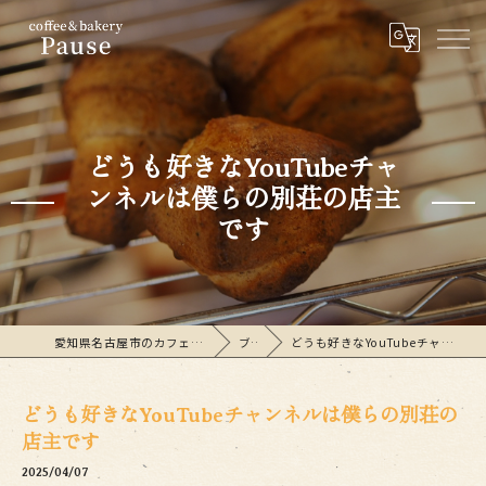
どうも好きなYouTubeチャ
ンネルは僕らの別荘の店主
です
愛知県名古屋市のカフェならcoffee&bakeryPause
ブログ
どうも好きなYouTubeチャンネルは僕らの別荘の店主です
どうも好きなYouTubeチャンネルは僕らの別荘の
店主です
2025/04/07