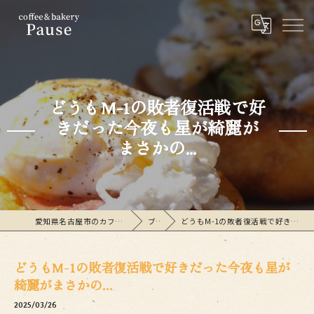
どうもM-1の敗者復活戦で好
きだった今夜も星が綺麗が
まさかの...
愛知県名古屋市のカフェならcoffee&bakeryPause
ブログ
どうもM-1の敗者復活戦で好きだった今夜も星が綺麗がまさかの...
どうもM-1の敗者復活戦で好きだった今夜も星が
綺麗がまさかの...
2025/03/26