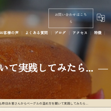
お問い合わせはこち
ら
お客様の声
よくある質問
ブログ
アクセス
特徴
コラム
パン
コーヒー
て実践してみたら...
ラテアート
あんバター
ベーカリー
も昨日お客さんからベーグルの温め方を聞いて実践してみたら...