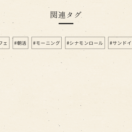
関連タグ
フェ
#朝活
#モーニング
#シナモンロール
#サンド