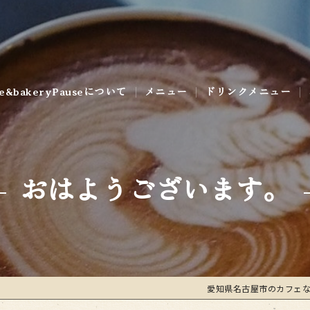
ee&bakeryPauseについて
メニュー
ドリンクメニュー
ラリー
おはようございます。
愛知県名古屋市のカフェならcof