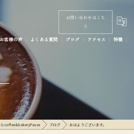
お問い合わせはこち
ら
お客様の声
よくある質問
ブログ
アクセス
特徴
コラム
パン
コーヒー
ラテアート
あんバター
ベーカリー
fee&bakeryPause
ブログ
おはようございます。