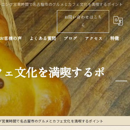
ーニング営業時間で名古屋市のグルメとカフェ文化を満喫するポイント
お問い合わせはこち
ら
お客様の声
よくある質問
ブログ
アクセス
特徴
コラム
パン
フェ文化を満喫するポ
コーヒー
ラテアート
あんバター
ベーカリー
グ営業時間で名古屋市のグルメとカフェ文化を満喫するポイント