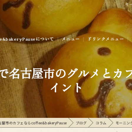
モ
ee&bakeryPauseについて
メニュー
ドリンクメニュー
ラリー
で名古屋市のグルメとカ
イント
市のカフェならcoffee&bakeryPause
ブログ
コラム
モーニン