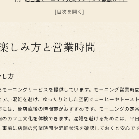
ボリューム満点モーニングの魅力とは
早朝モーニングとカフェ文化の関係性
名古屋でおすすめのモーニング体験法
名古屋市で注目したいモーニング文化の魅力
楽しみ方と営業時間
名古屋モーニング独自の文化と営業時間
モーニング有名店の特徴と楽しみ方
名古屋モーニング食べ放題の満足感
ごし方
おしゃれカフェのモーニング体験を深掘り
らモーニングサービスを提供しています。モーニング営業時間
人気モーニングランキングから読み解く傾向
ことで、混雑を避け、ゆったりとした空間でコーヒーやトース
モーニング営業時間で異なるカフェ体験のヒント
方には、開店直後の時間帯がおすすめです。モーニングの定
自のカフェ文化を体験できます。混雑を避けるためには、平
モーニング営業時間で選ぶカフェの特徴
、事前に店舗の営業時間や混雑状況を確認しておくと安心です
名古屋駅周辺モーニングのおすすめポイント