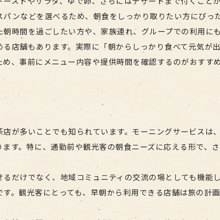
トーストやサラダ、ゆで卵、さらにはデザートまで付くこと
テイクアウトで楽しむモーニングのコツ
スパンなどを選べるため、朝食をしっかり取りたい方にぴっ
名古屋モーニングおしゃれカフェの穴場時間
た朝時間を過ごしたい方や、家族連れ、グループでの利用に
人気やボリューム別に見るモーニング事情
める店舗もあります。実際に「朝からしっかり食べて元気が
モーニング人気ランキングの最新傾向
ため、事前にメニュー内容や提供時間を確認するのがおすす
ボリューム満点モーニングの選び方
モーニング食べ放題の楽しみ方と注意点
名古屋モーニング有名店の魅力を解説
おしゃれモーニングで贅沢時間を過ごす
茶店が多いことでも知られています。モーニングサービスは
ります。特に、通勤前や観光客の朝食ニーズに応える形で、
せるだけでなく、地域コミュニティの交流の場としても機能
です。観光客にとっても、早朝から利用できる店舗は旅の計