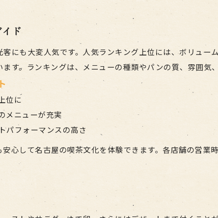
早朝利用で体験するモーニングの魅力
人気カフェのモーニング事情をチェック
ガイド
ボリューム重視のモーニング体験方法
光客にも大変人気です。人気ランキング上位には、ボリュー
早朝から楽しめるモーニングの充実ポイント
います。ランキングは、メニューの種類やパンの質、雰囲気
早朝モーニングで快適な朝時間を過ごす
ト
名古屋モーニング早朝営業店の選び方
上位に
モーニング人気店は早朝利用が狙い目
のメニューが充実
ボリューム重視派におすすめな早朝モーニング
トパフォーマンスの高さ
早朝モーニング体験の効率的な楽しみ方
も安心して名古屋の喫茶文化を体験できます。各店舗の営業
混雑を避けるモーニング利用術を徹底解説
モーニング営業時間を活用した混雑回避術
名古屋駅モーニング人気店の混雑傾向分析
モーニング利用時のベストタイミングとは