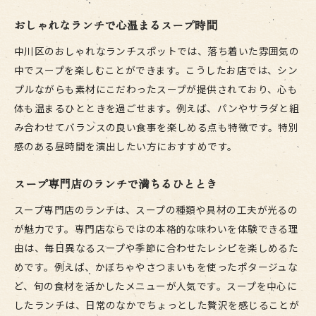
ゆっくり過ごせるランチ選びのコツ
おしゃれなランチで心温まるスープ時間
おしゃれな雰囲気で楽しむスープランチ
中川区のおしゃれなランチスポットでは、落ち着いた雰囲気の
ボリューム重視ランチ派におすすめ情報
中でスープを楽しむことができます。こうしたお店では、シン
個室や隠れ家で過ごす優雅なランチ
プルながらも素材にこだわったスープが提供されており、心も
スープ主役のランチで満ちる午後
体も温まるひとときを過ごせます。例えば、パンやサラダと組
スープが主役のランチで満足度アップ
み合わせてバランスの良い食事を楽しめる点も特徴です。特別
ランチで味わうおしゃれなスープの魅力
感のある昼時間を演出したい方におすすめです。
人気店で楽しむゆったりランチタイム
スープ専門店のランチで満ちるひととき
ボリューム満点スープで午後を元気に
スープ専門店のランチは、スープの種類や具材の工夫が光るの
個室で周囲を気にせず楽しむスープランチ
が魅力です。専門店ならではの本格的な味わいを体験できる理
コスパと癒しを両立するランチ選び
由は、毎日異なるスープや季節に合わせたレシピを楽しめるた
ゆったり過ごす隠れ家のスープランチ
めです。例えば、かぼちゃやさつまいもを使ったポタージュな
隠れ家ランチで味わう癒やしのスープ体験
ど、旬の食材を活かしたメニューが人気です。スープを中心に
おしゃれでゆっくりできるランチの魅力
したランチは、日常のなかでちょっとした贅沢を感じることが