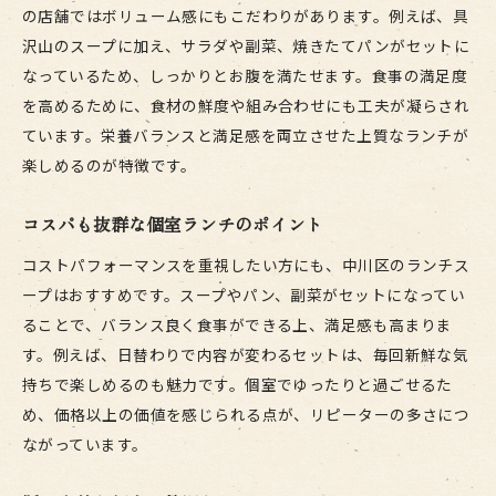
の店舗ではボリューム感にもこだわりがあります。例えば、具
沢山のスープに加え、サラダや副菜、焼きたてパンがセットに
なっているため、しっかりとお腹を満たせます。食事の満足度
を高めるために、食材の鮮度や組み合わせにも工夫が凝らされ
ています。栄養バランスと満足感を両立させた上質なランチが
楽しめるのが特徴です。
コスパも抜群な個室ランチのポイント
コストパフォーマンスを重視したい方にも、中川区のランチス
ープはおすすめです。スープやパン、副菜がセットになってい
ることで、バランス良く食事ができる上、満足感も高まりま
す。例えば、日替わりで内容が変わるセットは、毎回新鮮な気
持ちで楽しめるのも魅力です。個室でゆったりと過ごせるた
め、価格以上の価値を感じられる点が、リピーターの多さにつ
ながっています。