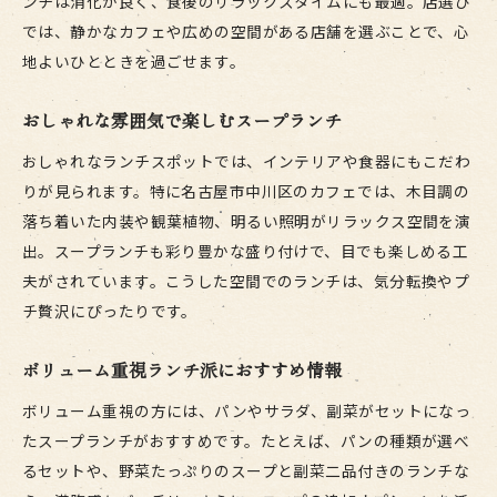
ンチは消化が良く、食後のリラックスタイムにも最適。店選び
では、静かなカフェや広めの空間がある店舗を選ぶことで、心
地よいひとときを過ごせます。
おしゃれな雰囲気で楽しむスープランチ
おしゃれなランチスポットでは、インテリアや食器にもこだわ
りが見られます。特に名古屋市中川区のカフェでは、木目調の
落ち着いた内装や観葉植物、明るい照明がリラックス空間を演
出。スープランチも彩り豊かな盛り付けで、目でも楽しめる工
夫がされています。こうした空間でのランチは、気分転換やプ
チ贅沢にぴったりです。
ボリューム重視ランチ派におすすめ情報
ボリューム重視の方には、パンやサラダ、副菜がセットになっ
たスープランチがおすすめです。たとえば、パンの種類が選べ
るセットや、野菜たっぷりのスープと副菜二品付きのランチな