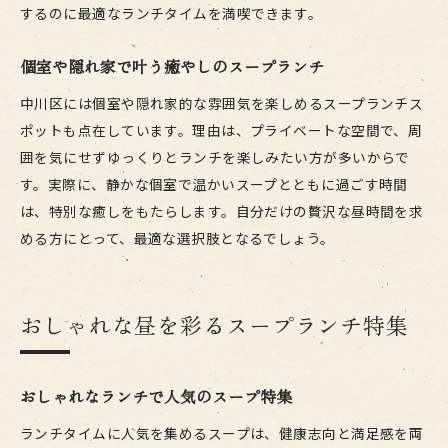
するのに最適なランチタイムを満喫できます。
おしゃれな店で食べるボリュームランチ
個室や隠れ家で楽しむ大満足ランチ
個室や隠れ家で叶う癒やしのスープランチ
コスパ最高のスープランチを徹底解剖
中川区には個室や隠れ家的な雰囲気を楽しめるスープランチス
健康志向に応える中川区ランチ案内
ポットも点在しています。理由は、プライベートな空間で、周
健康志向に嬉しいスープランチの特徴
囲を気にせずゆっくりとランチを楽しみたい方が多いからで
野菜たっぷりランチで心も体もリフレッシュ
す。実際に、静かな個室で温かいスープとともに過ごす時間
人気の健康ランチスポットを厳選紹介
は、特別な癒しをもたらします。自分だけの贅沢な昼時間を求
める方にとって、最適な選択肢となるでしょう。
おしゃれなスープで楽しむ健康ランチ
コスパを意識した健康ランチの選び方
ゆっくり過ごせる健康志向ランチ案内
おしゃれな昼を彩るスープランチ特集
おしゃれなランチで人気のスープ特集
ランチタイムに人気を集めるスープは、健康志向と満足感を両