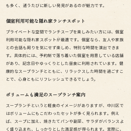
も多く、通うたびに新しい発見があるのが魅力です。
個室利用可能な隠れ家ランチスポット
プライベートな空間でランチスープを楽しみたい方には、個室
利用可能な隠れ家スポットが最適です。個室なら、友人や家族
との会話も周りを気にせず楽しめ、特別な時間を演出できま
す。具体的には、予約制で落ち着いた個室を用意している店舗
があり、記念日やゆっくりとした昼食に利用されています。健
康的なスープランチとともに、リラックスした時間を過ごすこ
とで、心身ともにリフレッシュできるでしょう。
ボリュームも満足のスープランチ案内
スープランチというと軽食のイメージがありますが、中川区で
はボリュームにもこだわったセットが多く見られます。例え
ば、スープに加え、焼きたてパンや副菜、サラダがバランスよ
く盛り込まれ、しっかりとした満足感が得られます。実際に、