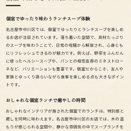
個室でゆったり味わうランチスープ体験
名古屋市中川区では、個室でゆったりとランチスープを楽しめ
るお店が注目されています。落ち着いた空間で、具材たっぷり
のスープを味わうことで、日常の喧騒から解放され、心身とも
にリフレッシュできるのが魅力です。例えば、野菜をふんだん
に使ったヘルシースープや、パンとの相性抜群のミネストロー
ネなど、バリエーションも豊富です。個室だからこそ、友人や
家族とゆっくり語らいながら食事を楽しめる点も大きなポイン
トです。
おしゃれな個室ランチで癒やしの時間
おしゃれなインテリアが施された個室でのランチは、特別感と
癒しを同時に味わえます。名古屋市中川区のお店では、木の温
もりが感じられる空間や、静かな雰囲気の中でスープランチを