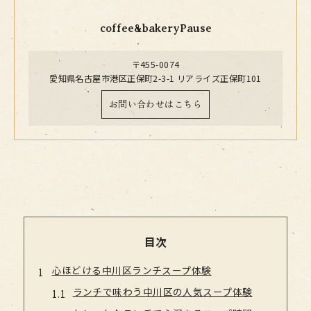
coffee&bakeryPause
〒455-0074
愛知県名古屋市港区正保町2-3-1 リアライズ正保町101
お問い合わせはこちら
目次
心ほどける中川区ランチスープ体験
ランチで味わう中川区の人気スープ体験