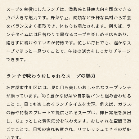
スープを主役にしたランチは、満腹感と健康志向を両立できる
点が大きな魅力です。野菜や豆、肉類など多様な具材から栄養
をバランスよく摂取でき、体も心も満たされます。例えば、ラ
ンチタイムには日替わりで異なるスープを楽しめる店もあり、
飽きずに続けやすいのが特徴です。忙しい毎日でも、温かなス
ープでほっと一息つくことで、午後の活力をしっかりチャージ
できます。
ランチで味わうおしゃれなスープの魅力
名古屋市中川区には、見た目も美しいおしゃれなスープランチ
が揃っています。彩り豊かな野菜や自家製パンと組み合わせる
ことで、目でも楽しめるランチタイムを実現。例えば、ガラス
の器や特製のプレートで提供されるスープは、非日常感を演出
し、ちょっとした贅沢気分を味わえます。おしゃれな空間で過
ごすことで、日常の疲れも癒され、リフレッシュできるのが魅
力です。