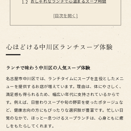
おしゃれなランチで心温まるスープ時間
スープ専門店のランチで満ちるひととき
ボリューム満点のスープランチの魅力探訪
ゆっくり過ごせるランチの楽しみ方とは
個室や隠れ家で叶う癒やしのスープランチ
おしゃれな昼を彩るスープランチ特集
心ほどける中川区ランチスープ体験
おしゃれなランチで人気のスープ特集
中川区で出会うランチとスープの新定番
ランチで味わう中川区の人気スープ体験
スープが主役のランチで贅沢な昼時間
名古屋市中川区では、ランチタイムにスープを主役としたメニ
ゆっくり過ごすランチが叶う店舗選び
ューを提供するお店が増えています。理由は、体にやさしく、
個室利用もできるランチスポット案内
満足感も得られるため、幅広い年代に支持されているからで
コスパ重視のスープランチの楽しみ方
す。例えば、日替わりスープや旬の野菜を使ったポタージュな
中川区で味わう癒やしのランチタイム
ど、健康志向の方にもぴったりな選択肢が豊富です。忙しい日
常のなかで、ほっと一息つけるスープランチは、心身ともに癒
ランチで癒やされるスープの魅力紹介
しをもたらしてくれます。
人気ランチスポットで心満たすスープ