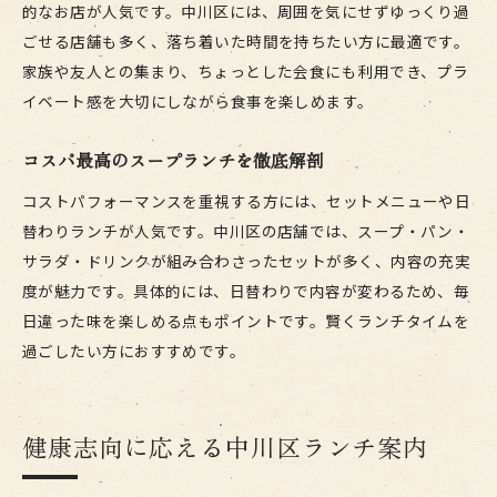
的なお店が人気です。中川区には、周囲を気にせずゆっくり過
ごせる店舗も多く、落ち着いた時間を持ちたい方に最適です。
家族や友人との集まり、ちょっとした会食にも利用でき、プラ
イベート感を大切にしながら食事を楽しめます。
コスパ最高のスープランチを徹底解剖
コストパフォーマンスを重視する方には、セットメニューや日
替わりランチが人気です。中川区の店舗では、スープ・パン・
サラダ・ドリンクが組み合わさったセットが多く、内容の充実
度が魅力です。具体的には、日替わりで内容が変わるため、毎
日違った味を楽しめる点もポイントです。賢くランチタイムを
過ごしたい方におすすめです。
健康志向に応える中川区ランチ案内