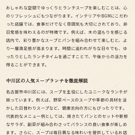
おしゃれな空間でゆっくりとランチスープを楽しむことは、心
のリフレッシュにもつながります。インテリアやBGMにこだわ
った店舗では、食事だけでなく雰囲気も大切にされており、非
日常感を味わえるのが特徴です。例えば、木の温もりを感じる
店内で、彩り豊かなスープとパンを組み合わせて楽しむと、よ
り一層満足感が高まります。時間に追われがちな日々でも、ゆ
ったりとしたランチタイムを過ごすことで、午後からの活力を
得ることができます。
中川区の人気スープランチを徹底解説
名古屋市中川区には、スープを主役にしたユニークなランチが
揃っています。例えば、野菜ベースのスープや季節の具材を活
かした日替わりスープなど、健康志向の方にもぴったりです。
代表的なメニュー例としては、焼きたてパンとのセットや新鮮
なサラダ、副菜が組み合わさってバランスの良い食事が楽しめ
ます。さらに、スープは毎日異なる味わいを提供しているお店