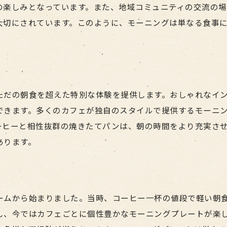
地元の人との交流が生むモーニングの楽しさ
の楽しみとなっています。また、地域コミュニティの交流の場
モーニングの新しいスタイルを発見
大切にされています。このように、モーニングは単なる食事
カフェめぐりでモーニングを満喫
モーニングの楽しみ方を多角的に紹介
モーニングで始まる豊かな一日
モーニングプレートで名古屋を体験
ただの朝食を超えた特別な体験を提供します。おしゃれなイ
できます。多くのカフェが独自のスタイルで提供するモーニ
名古屋の文化を感じるモーニング
ーヒーと相性抜群の焼きたてパンは、朝の時間をより充実さ
モーニングで味わう地元の味覚
あります。
カフェでの特別なモーニング時間
モーニングプレートで心も満たされる
名古屋ならではのモーニング体験
ームから始まりました。当時、コーヒー一杯の値段で軽い朝
モーニングを通じて名古屋を知る
し、今ではカフェごとに個性豊かなモーニングプレートが楽
名古屋市で人気のモーニングを探す