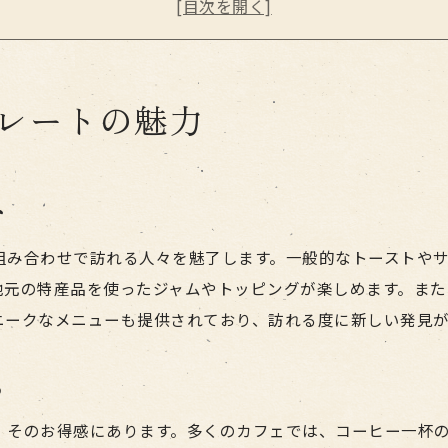
おしゃれカフェでの特別な朝食体験
モーニングプレートの歴史とその進化
異なるカフェのモーニングを食べ比べ
モーニングで始まる名古屋の新しい一日
レートの魅力
名古屋市で味わうモーニングの醍醐味
モーニング文化が生む特別なひととき
地元の人々に愛されるモーニングとは
む
モーニングがもたらす一日の活力
組み合わせで訪れる人々を魅了します。一般的なトーストや
モーニングで心も体もリフレッシュ
地元の特産品を使ったジャムやトッピングが楽しめます。また
週末の贅沢モーニング体験を楽しむ
ニークなメニューも提供されており、訪れる度に新しい発見
名古屋でしか味わえないモーニング
名古屋のモーニング文化を楽しむ方法
る
初めての人におすすめのモーニング店
、そのお得感にあります。多くのカフェでは、コーヒー一杯