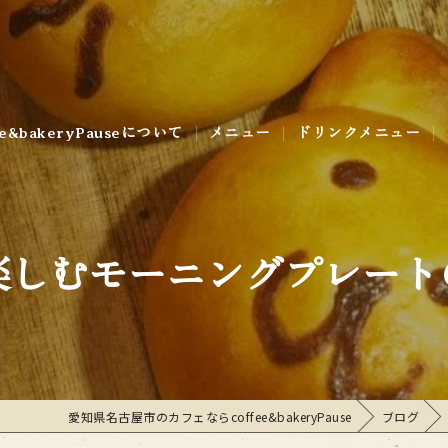
ee&bakeryPauseについて
メニュー
ドリンクメニュー
ラリー
楽しむモーニングプレート
愛知県名古屋市のカフェならcoffee&bakeryPause
ブログ