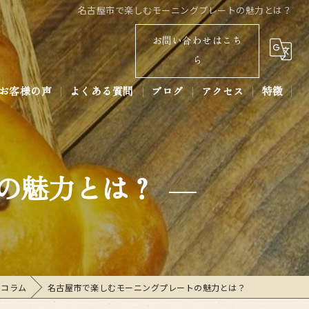
名古屋市で楽しむモーニングプレートの魅力とは？
お問い合わせはこち
ら
お客様の声
よくある質問
ブログ
アクセス
特徴
コラム
パン
コーヒー
の魅力とは？
ラテアート
あんバター
ベーカリー
コラム
名古屋市で楽しむモーニングプレートの魅力とは？