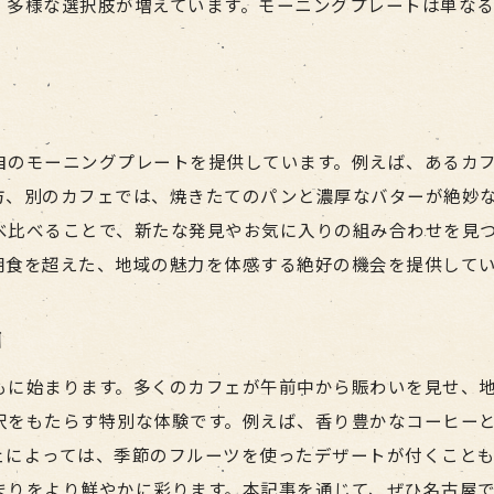
、多様な選択肢が増えています。モーニングプレートは単な
地元の人に人気のモーニング店
朝から活気ある名古屋のモーニング
モーニング巡りで一日のスタートを
隠れた名店でのモーニングを発見
自のモーニングプレートを提供しています。例えば、あるカ
名古屋で話題のモーニングを試す
方、別のカフェでは、焼きたてのパンと濃厚なバターが絶妙
モーニングで始める名古屋の朝
べ比べることで、新たな発見やお気に入りの組み合わせを見
名古屋のカフェで楽しむモーニング
朝食を超えた、地域の魅力を体感する絶好の機会を提供して
モーニングを楽しむカフェの選び方
名古屋のカフェ文化とモーニング
日
一日の始まりに最適なモーニング
もに始まります。多くのカフェが午前中から賑わいを見せ、
モーニングで過ごす心地よい時間
沢をもたらす特別な体験です。例えば、香り豊かなコーヒー
カフェの雰囲気を楽しむモーニング
ェによっては、季節のフルーツを使ったデザートが付くこと
モーニングで感じる名古屋の朝
まりをより鮮やかに彩ります。本記事を通じて、ぜひ名古屋