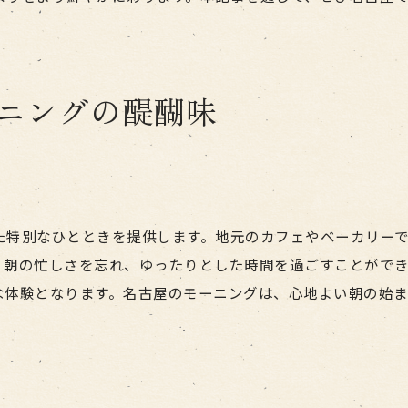
名古屋市の朝を彩るモーニング紹介
新しいモーニングスタイルを紹介
モーニングで名古屋の一日をスタート
ニングの醍醐味
朝を豊かにするモーニングの魅力
人気カフェでのモーニングを楽しむ
モーニングで始まる美味しい一日
名古屋での特別なモーニング体験
た特別なひとときを提供します。地元のカフェやベーカリー
モーニングで始まる名古屋の一日
、朝の忙しさを忘れ、ゆったりとした時間を過ごすことがで
モーニングが作る名古屋の朝の風景
な体験となります。名古屋のモーニングは、心地よい朝の始
一日の活力をくれるモーニング
地元の人々と楽しむモーニング時間
モーニングで感じる名古屋の魅力
モーニングで始まる充実した一日