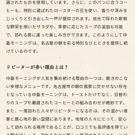
選されたものを使用しています。さらに、このパンに合うコー
地元文化を感じる中島モーニング
ヒーも、特別に選ばれたロースターの豆を使い、香りや深みを
名古屋市と中島モーニングの共通点
じっくりと引き出した一杯が提供されます。地元で採れた新鮮
地域に根付く朝食サービスの魅力
な野菜を用いたサラダや、季節に応じたスープの追加も可能
名古屋の文化遺産としての中島モーニング
で、訪れる度に違った楽しみ方ができます。このようにして中
島モーニングは、名古屋の朝を彩る特別なひとときを提供し続
中島モーニングを巡る旅：名古屋市での特別な朝を
けているのです。
楽しむ
観光のハイライトとしての中島モーニング
リピーターが多い理由とは？
地元ガイドによるおすすめスポット
中島モーニングが人気を集め続ける理由の一つは、飽きのこな
中島モーニングを楽しむ一日の過ごし方
い多様なメニューです。名古屋市の朝の風景に欠かせない存在
名古屋の朝を彩る体験
となっている中島モーニングは、トーストだけでなく、日替わ
地元の魅力を再発見する旅
りのスープや厳選されたコーヒーとの組み合わせが絶妙です。
ノスタルジックな朝の散策
また、一度訪れた人々がリピーターになるのは、その温かい接
客と居心地の良い空間にあります。地域の人々にとって、安心
して訪れられる場所であることが、口コミでも高評価を得てい