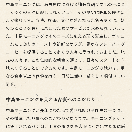
観光客におすすめのメニュー
中島モーニングは、名古屋市における独特な朝食文化の一環と
定番メニューの進化と変遷
して多くの人々に親しまれています。その歴史は昭和の時代に
まで遡ります。当時、喫茶店文化が盛んだった名古屋では、朝
季節限定メニューの注目ポイント
のひとときを特別に楽しむためのサービスが求められていまし
地元の人々が勧める新メニュー
た。中島モーニングはそのニーズに応える形で誕生し、ボリュ
中島モーニング体験記：地元の人々が語るその魅力
ームたっぷりのトーストや新鮮なサラダ、豊かなフレーバーの
とは
コーヒーを提供することで多くの人々に愛されてきました。地
常連客が語る中島モーニングの良さ
元の人々は、この伝統的な朝食を通じて、日々のスタートを心
初めての人でも楽しめる魅力
地よく切ることができるのです。中島モーニングの魅力は、単
訪れた人々の声を集めて
なる食事以上の価値を持ち、日常生活の一部として根付いてい
特別な朝の思い出
ます。
中島モーニングでの体験をシェア
中島モーニングを支える品質へのこだわり
感動の朝食体験を語る
中島モーニングが長年にわたって愛され続ける理由の一つに、
中島モーニングと名古屋市の朝食文化の深い関係
その徹底した品質へのこだわりがあります。モーニングセット
朝食文化が育んだ中島モーニング
に使用されるパンは、小麦の風味を最大限に引き出すために厳
文化と食が融合する魅力