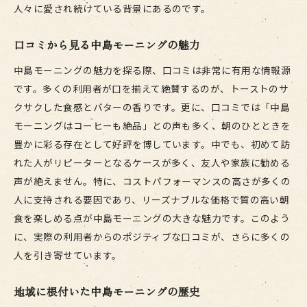
人々に愛され続けている背景にあるのです。
観光客にも人気の理由
名古屋の文化に溶け込んだ中島モーニング
口コミから見る中島モーニングの魅力
中島モーニングの特色は？他のモーニングと何が違
中島モーニングの魅力を探る際、口コミは非常に有用な情報源
う？
です。多くの利用者が口を揃えて絶賛するのが、トーストのサ
中島モーニングの特徴的なメニュー
クサクした食感とバターの香りです。更に、口コミでは「中島
他店では味わえない特別な体験
モーニングはコーヒーも絶品」との声も多く、朝のひとときを
豊かに彩る存在として好評を博しています。中でも、初めて訪
差別化のための工夫
れた人がリピーターとなるケースが多く、友人や家族に勧める
こだわりの素材と調理法
声が絶えません。特に、コストパフォーマンスの高さが多くの
常に進化するモーニングメニュー
人に支持される要因であり、リーズナブルな価格で質の高い朝
地元食材を活かした独自の味わい
食を楽しめる点が中島モーニングの大きな魅力です。このよう
名古屋市民が選ぶ中島モーニングの定番メニューと
に、実際の利用者からのポジティブな口コミが、さらに多くの
は
人を引き寄せています。
人気のトーストランキング
地元民に支持される理由
地域に根付いた中島モーニングの歴史