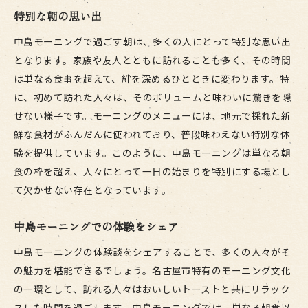
特別な朝の思い出
中島モーニングで過ごす朝は、多くの人にとって特別な思い出
となります。家族や友人とともに訪れることも多く、その時間
は単なる食事を超えて、絆を深めるひとときに変わります。特
に、初めて訪れた人々は、そのボリュームと味わいに驚きを隠
せない様子です。モーニングのメニューには、地元で採れた新
鮮な食材がふんだんに使われており、普段味わえない特別な体
験を提供しています。このように、中島モーニングは単なる朝
食の枠を超え、人々にとって一日の始まりを特別にする場とし
て欠かせない存在となっています。
中島モーニングでの体験をシェア
中島モーニングの体験談をシェアすることで、多くの人々がそ
の魅力を堪能できるでしょう。名古屋市特有のモーニング文化
の一環として、訪れる人々はおいしいトーストと共にリラック
スした時間を過ごします。中島モーニングでは、単なる朝食以