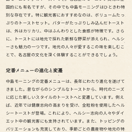
国的にも有名ですが、その中でも中島モーニングはひときわ特
別な存在です。特に観光客におすすめなのは、ボリュームたっ
ぷりのトーストセット。バターがたっぷりしみ込んだトースト
は、外はカリカリ、中はふんわりとした食感が特徴です。さら
に、トーストには地元で採れた新鮮な野菜が添えられ、ヘルシ
ーさも魅力の一つです。地元の人々が愛するこの味を楽しむこ
とで、名古屋の文化を深く体験することができるでしょう。
定番メニューの進化と変遷
中島モーニングの定番メニューは、長年にわたり進化を遂げて
きました。昔ながらのシンプルなトーストから、時代のニーズ
に応じた新しいスタイルのトーストへと変遷しています。例え
ば、近年では健康志向の高まりを受け、全粒粉を使用したヘル
シートーストが登場。これにより、ヘルシー志向の人々やダイ
エット中の観光客にも支持されています。また、トッピングの
バリエーションも充実しており、季節ごとの農産物や地元の特