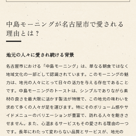
リピーターが多い理由とは？
名古屋の文化としての中島モーニング
ボリューム満点！中島モーニングで朝を迎える贅沢
中島モーニングが名古屋市で愛される
理由とは？
朝から満足感を得られるボリューム
食材選びへのこだわり
栄養バランスを考えたメニュー構成
地元の人々に愛され続ける背景
中島モーニングならではの贅沢なひととき
名古屋市における「中島モーニング」は、単なる朝食ではなく
特別な日に選ばれる理由
地域文化の一部として認識されています。このモーニングの魅
どんな人にも合う多彩なメニュー
力は、地元の人々にとって日々の活力を与える存在であること
名古屋特有の朝食文化を知ろう：中島モーニングの
です。中島モーニングのトーストは、シンプルでありながら素
魅力
材の良さを最大限に活かす製法が特徴で、この地元の味わいを
求めて多くの人々が足を運びます。特にそのボリューム感やサ
名古屋の朝食文化の特徴
イドメニューのバリエーションが豊富で、訪れる人々を飽きさ
中島モーニングが代表する伝統と革新
せません。また、心温まるサービスもその愛される理由の一つ
地元民が教えるモーニングの楽しみ方
です。長年にわたって変わらない品質とサービスが、地元の
外から見る名古屋の朝食事情