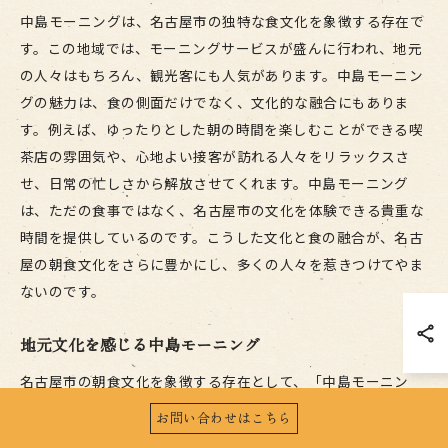
中島モーニングは、名古屋市の独特な食文化を象徴する存在で
す。この地域では、モーニングサービスが盛んに行われ、地元
の人々はもちろん、観光客にも人気があります。中島モーニン
グの魅力は、食の側面だけでなく、文化的な融合にもありま
す。例えば、ゆったりとした朝の時間を楽しむことができる喫
茶店の雰囲気や、心地よい接客が訪れる人々をリラックスさ
せ、日常の忙しさから解放させてくれます。中島モーニング
は、ただの食事ではなく、名古屋市の文化を体験できる貴重な
時間を提供しているのです。こうした文化と食の融合が、名古
屋の朝食文化をさらに豊かにし、多くの人々を惹きつけてやま
ないのです。
地元文化を感じる中島モーニング
名古屋市の朝食文化を象徴する存在として、「中島モーニン
グ」は欠かせません。地元の人々に愛されるこのモーニング
お問い合わせはこちら
は、単なる食事を超え、地域社会と深く結びついた存在です。